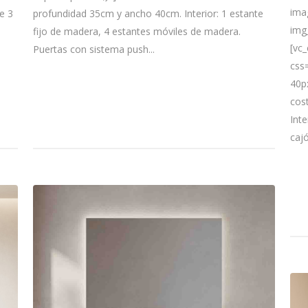
ima
e 3
profundidad 35cm y ancho 40cm. Interior: 1 estante
img
fijo de madera, 4 estantes móviles de madera.
[vc
Puertas con sistema push...
css
40p
cost
Int
cajó