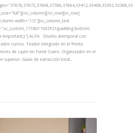
ges="37676,37672,37668,37386,37664,33412,33408,33392,33388,33
_size="full"][/vc_column][/vc_row][vc_row]
_column width="1/2"][vc_column_text
=".vc_custom_1718011002921{padding-bottom:
x !important;}"] ALFA Diseño atemporal con
ados curvos. Tirador integrado en el frente.
eriores de cajón en Fumé Cuero. Organizador en el
n superior. Guías de extracción total...