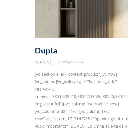
Dupla
by
Royo
30 mayo, 2024
[vc_section el_id="content-product"][vc_row]
[vc_column][vc_gallery type="flexslider_slide"
interval="0"
images="38514,38518,38522,38526,38550,38546,
img_size="full"][/vc_column][/vc_row][vc_row]
[vc_column width="1/2"][vc_column_text
css=".vc_custom_1717142765190{padding-bottom
40px !important;}"] DUPLA Columna abierta de 4