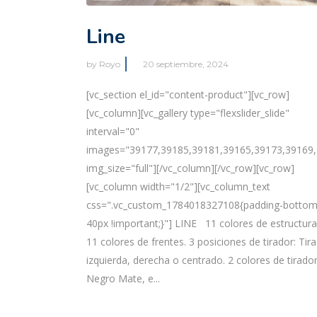
Line
by
Royo
20 septiembre, 2024
[vc_section el_id="content-product"][vc_row]
[vc_column][vc_gallery type="flexslider_slide"
interval="0"
images="39177,39185,39181,39165,39173,39169,
img_size="full"][/vc_column][/vc_row][vc_row]
[vc_column width="1/2"][vc_column_text
css=".vc_custom_1784018327108{padding-bottom
40px !important;}"] LINE 11 colores de estructura
11 colores de frentes. 3 posiciones de tirador: Tir
izquierda, derecha o centrado. 2 colores de tirador
Negro Mate, e...