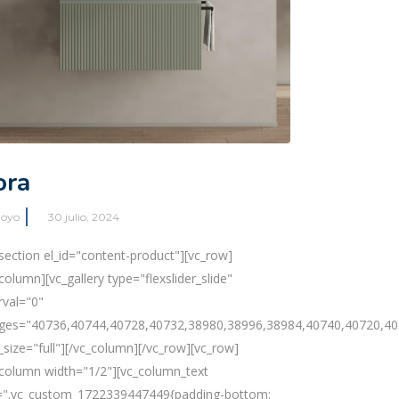
ora
6,43020,39108,39104,39112"
oyo
30 julio, 2024
_section el_id="content-product"][vc_row]
column][vc_gallery type="flexslider_slide"
rval="0"
ges="40736,40744,40728,40732,38980,38996,38984,40740,40720,40
_size="full"][/vc_column][/vc_row][vc_row]
_column width="1/2"][vc_column_text
=".vc_custom_1722339447449{padding-bottom: