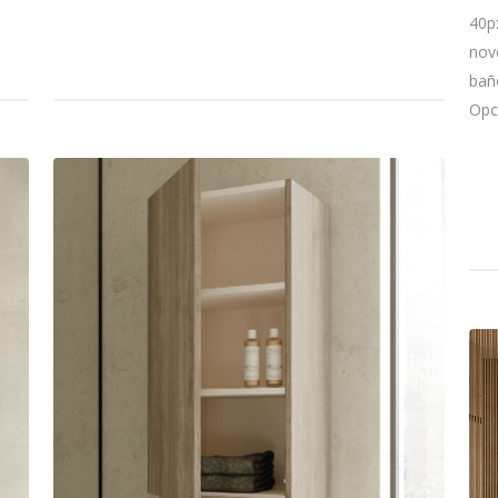
40p
nov
bañ
Opc