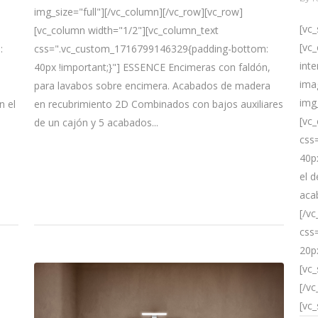
img_size="full"][/vc_column][/vc_row][vc_row]
[vc
[vc_column width="1/2"][vc_column_text
[vc_
css=".vc_custom_1716799146329{padding-bottom:
:
inte
40px !important;}"] ESSENCE Encimeras con faldón,
ima
para lavabos sobre encimera. Acabados de madera
img
en recubrimiento 2D Combinados con bajos auxiliares
n el
[vc
de un cajón y 5 acabados...
css
40p
el 
aca
[/v
css
20p
[vc
[/v
[vc_