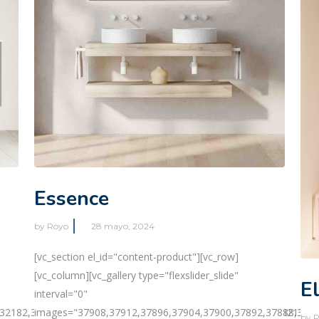
Essence
by
Royo
28 mayo, 2024
[vc_section el_id="content-product"][vc_row]
[vc_column][vc_gallery type="flexslider_slide"
E
interval="0"
images="37908,37912,37896,37904,37900,37892,37888,3788
32182,32138,32174,32158,32194,32202,32198,32206,32190,32134,3
by
R