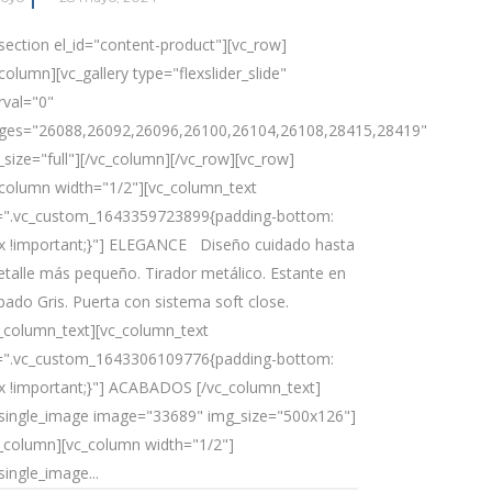
_section el_id="content-product"][vc_row]
column][vc_gallery type="flexslider_slide"
rval="0"
ges="26088,26092,26096,26100,26104,26108,28415,28419"
_size="full"][/vc_column][/vc_row][vc_row]
_column width="1/2"][vc_column_text
=".vc_custom_1643359723899{padding-bottom:
x !important;}"] ELEGANCE Diseño cuidado hasta
detalle más pequeño. Tirador metálico. Estante en
bado Gris. Puerta con sistema soft close.
c_column_text][vc_column_text
=".vc_custom_1643306109776{padding-bottom:
x !important;}"] ACABADOS [/vc_column_text]
_single_image image="33689" img_size="500x126"]
c_column][vc_column width="1/2"]
single_image...