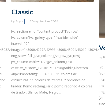
Classic
by
Royo
20 septiembre, 2024
[vc_section el_id="content-product"][vc_row]
[vc_column][vc_gallery type="flexslider_slide"
interval="0"
V
43032,43036,43040,43044,43048"
images="43000,42992,42996,43008,43004,43012,43024,4301
img_size="full"][/vc_column][/vc_row][vc_row]
by
R
[vc_column width="1/2"][vc_column_text
[vc
:
css=".vc_custom_1784017191696{padding-bottom:
[vc_
s.
40px !important;}"] CLASSIC 11 colores de
inte
ador
estructuras. 11 colores de frentes. 2 opciones de
ima
:
tirador: Pomo rectangular o pomo redondo 4 colores
img
de tirador: Blanco Mate, Negro...
[vc
css