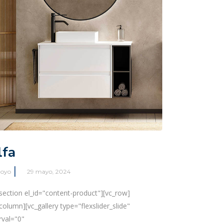
lfa
38486"
oyo
29 mayo, 2024
_section el_id="content-product"][vc_row]
column][vc_gallery type="flexslider_slide"
rval="0"