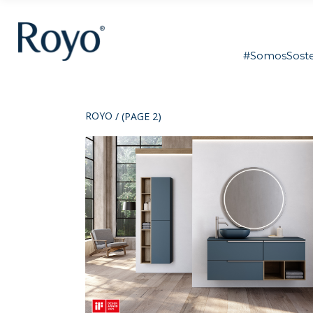
#SomosSoste
ROYO
/
(PAGE 2)