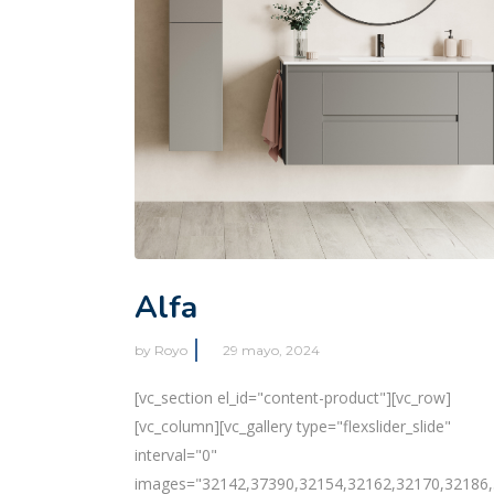
Alfa
by
Royo
29 mayo, 2024
[vc_section el_id="content-product"][vc_row]
[vc_column][vc_gallery type="flexslider_slide"
interval="0"
images="32142,37390,32154,32162,32170,32186,