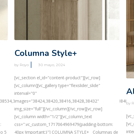
Columna Style+
by
Royo
30 mayo, 2024
[vc_section el_id="content-product"][vc_row]
[vc_column][vc_gallery type="flexslider_slide"
A
interval="0"
38534,38542,38538,38530,38506,38502,38498,38494,38490,38482,
images="38424,38420,38416,38428,38432"
by
R
img_size="full"][/vc_column][/vc_row][vc_row]
[vc
[vc_column width="1/2"][vc_column_text
[vc_
:
css=".vc_custom_1717064969479{padding-bottom:
inte
 o 5
40px !important;}"] COLUMNA STYLE+ Columnas de