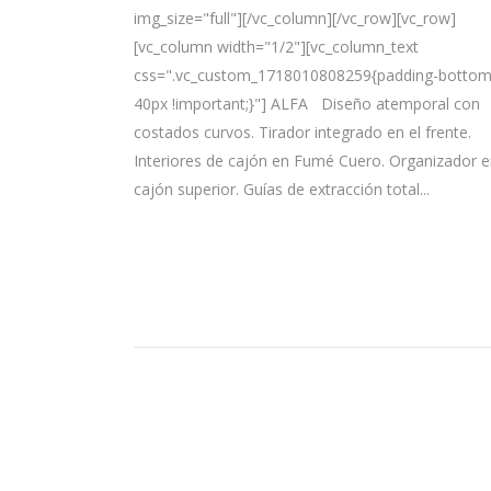
img_size="full"][/vc_column][/vc_row][vc_row]
[vc_column width="1/2"][vc_column_text
css=".vc_custom_1718010808259{padding-bottom
40px !important;}"] ALFA Diseño atemporal con
costados curvos. Tirador integrado en el frente.
Interiores de cajón en Fumé Cuero. Organizador e
cajón superior. Guías de extracción total...