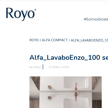
#SomosSoste
ROYO
ALFA COMPACT
/
/
ALFA_LAVABOENZO_1
Alfa_LavaboEnzo_100 s
by
Royo
27 enero, 2022