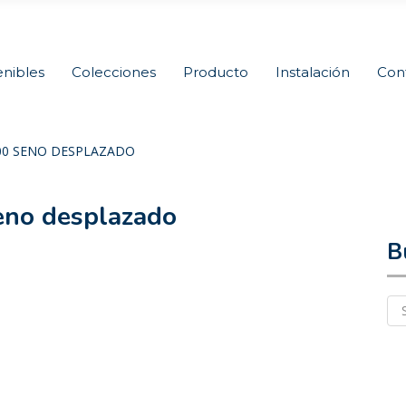
nibles
Colecciones
Producto
Instalación
Con
00 SENO DESPLAZADO
eno desplazado
B