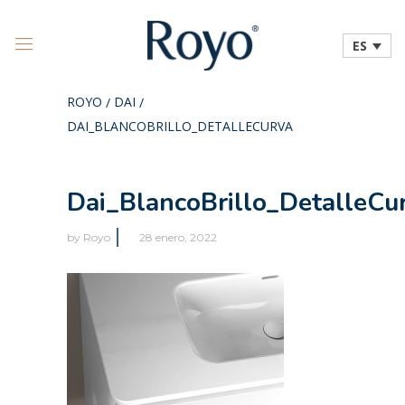
ES
ROYO
DAI
/
/
DAI_BLANCOBRILLO_DETALLECURVA
Dai_BlancoBrillo_DetalleCu
by
Royo
28 enero, 2022