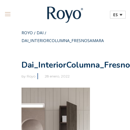
ES
ROYO
DAI
/
/
DAI_INTERIORCOLUMNA_FRESNOSAMARA
Dai_InteriorColumna_Fresn
by
Royo
28 enero, 2022