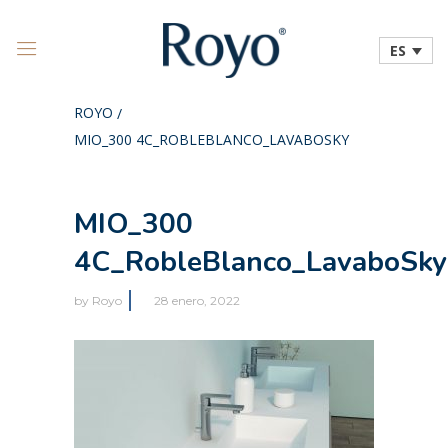
ES
ROYO
/
MIO_300 4C_ROBLEBLANCO_LAVABOSKY
MIO_300
4C_RobleBlanco_LavaboSky
by
Royo
28 enero, 2022