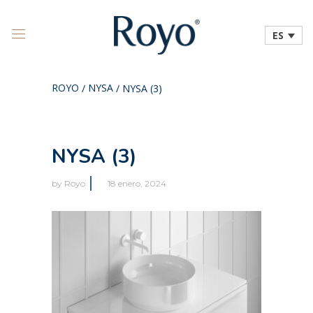
ES
ROYO
NYSA
/
/
NYSA (3)
NYSA (3)
by
Royo
18 enero, 2024