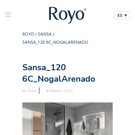
ES
ROYO
SANSA
/
/
SANSA_120 6C_NOGALARENADO
Sansa_120
6C_NogalArenado
by
Royo
8 febrero, 2022