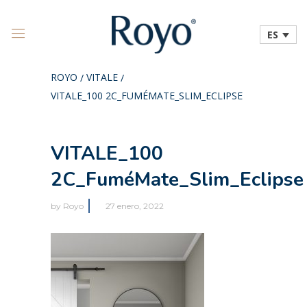
ES
ROYO
VITALE
/
/
VITALE_100 2C_FUMÉMATE_SLIM_ECLIPSE
VITALE_100
2C_FuméMate_Slim_Eclipse
by
Royo
27 enero, 2022