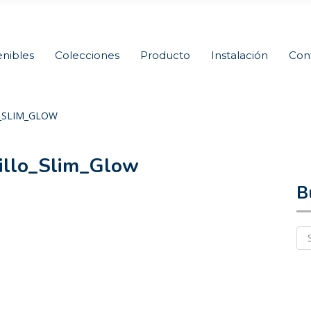
nibles
Colecciones
Producto
Instalación
Con
O_SLIM_GLOW
illo_Slim_Glow
B