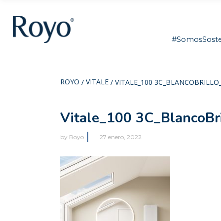
#SomosSoste
ROYO
VITALE
/
/
VITALE_100 3C_BLANCOBRILL
Vitale_100 3C_BlancoBr
by
Royo
27 enero, 2022