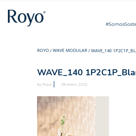
#SomosSoste
ROYO
WAVE MODULAR
/
/
WAVE_140 1P2C1P_B
WAVE_140 1P2C1P_Blanc
by
Royo
28 enero, 2022