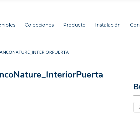
nibles
Colecciones
Producto
Instalación
Con
LANCONATURE_INTERIORPUERTA
oNature_InteriorPuerta
B