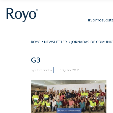
#SomosSoste
ROYO
NEWSLETTER
JORNADAS DE COMUNIC
/
/
G3
by
Contenidos
30 julio, 2018