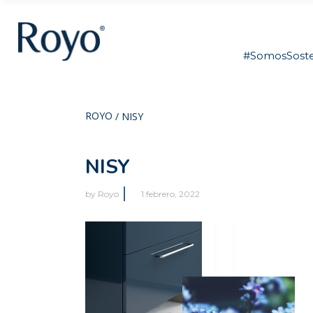
#SomosSoste
ROYO
/
NISY
NISY
by
Royo
1 febrero, 2022