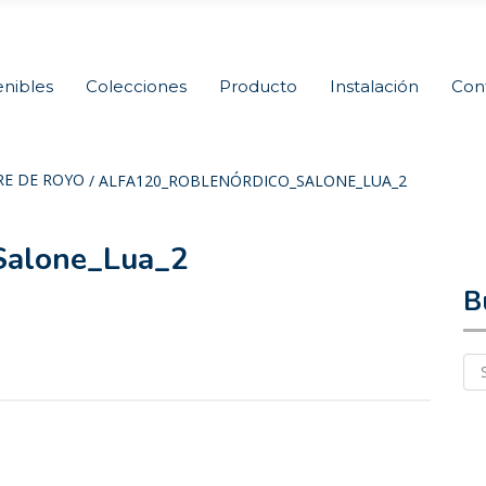
nibles
Colecciones
Producto
Instalación
Con
RE DE ROYO
/
ALFA120_ROBLENÓRDICO_SALONE_LUA_2
Salone_Lua_2
B