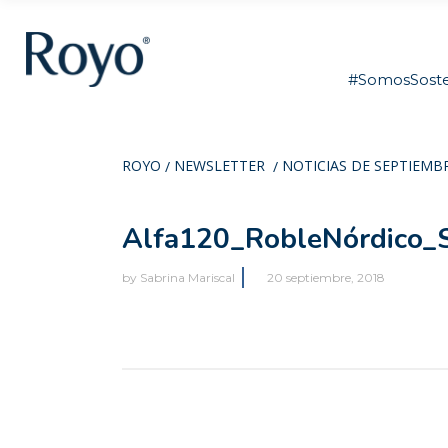
#SomosSoste
ROYO
NEWSLETTER
NOTICIAS DE SEPTIEMB
/
/
Alfa120_RobleNórdico_
by
Sabrina Mariscal
20 septiembre, 2018