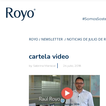
#SomosSoste
ROYO
NEWSLETTER
NOTICIAS DE JULIO DE 
/
/
cartela video
by
Sabrina Mariscal
24 julio, 2018