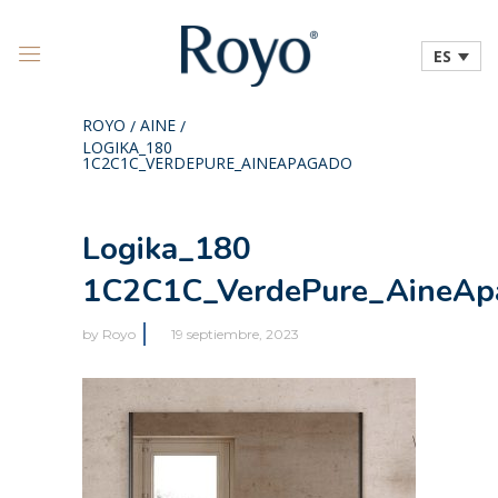
ES
ROYO
AINE
/
/
LOGIKA_180
1C2C1C_VERDEPURE_AINEAPAGADO
Logika_180
1C2C1C_VerdePure_AineAp
by
Royo
19 septiembre, 2023