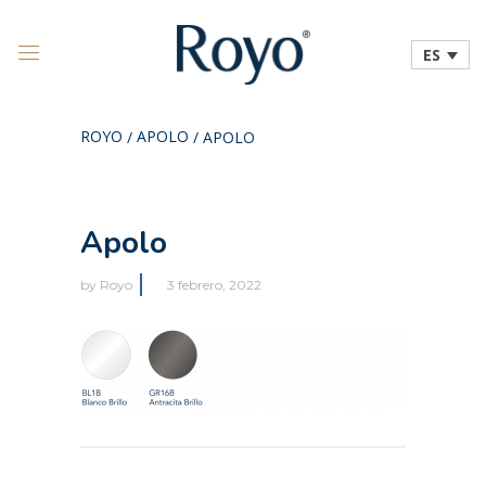
ES
ROYO
APOLO
/
/
APOLO
Apolo
by
Royo
3 febrero, 2022