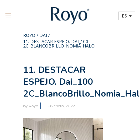
ES
ROYO
DAI
/
/
11. DESTACAR ESPEJO. DAI_100
2C_BLANCOBRILLO_NOMIA_HALO
11. DESTACAR
ESPEJO. Dai_100
2C_BlancoBrillo_Nomia_Ha
by
Royo
28 enero, 2022