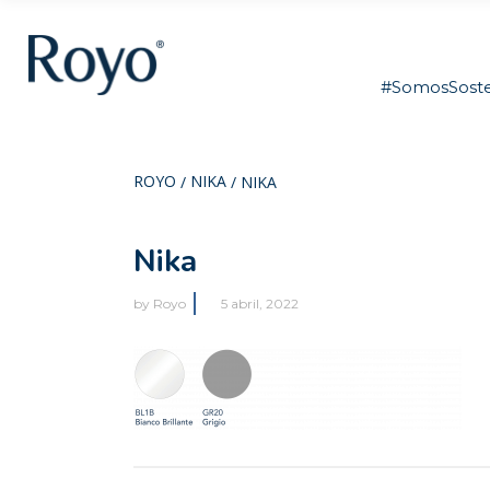
#SomosSoste
ROYO
NIKA
/
/
NIKA
Nika
by
Royo
5 abril, 2022