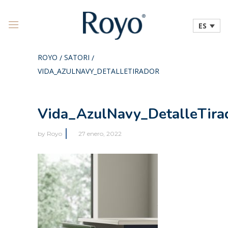
ES
ROYO
SATORI
/
/
VIDA_AZULNAVY_DETALLETIRADOR
Vida_AzulNavy_DetalleTira
by
Royo
27 enero, 2022