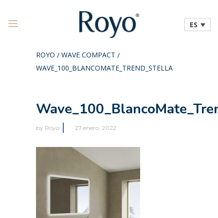
ES
ROYO
WAVE COMPACT
/
/
WAVE_100_BLANCOMATE_TREND_STELLA
Wave_100_BlancoMate_Tren
by
Royo
27 enero, 2022