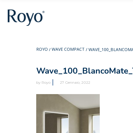
ROYO
WAVE COMPACT
/
/
WAVE_100_BLANCOMA
Wave_100_BlancoMate_T
by
Royo
27 Gennaio, 2022