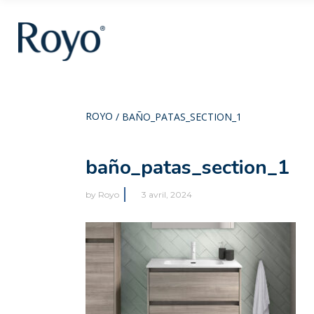
ROYO
/
BAÑO_PATAS_SECTION_1
baño_patas_section_1
by
Royo
3 avril, 2024