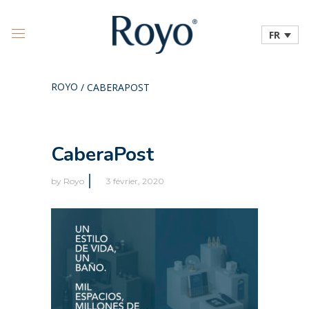
FR
ROYO
/
CABERAPOST
CaberaPost
by
Royo
3 février, 2020