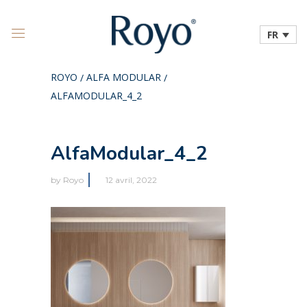
FR
ROYO
ALFA MODULAR
/
/
ALFAMODULAR_4_2
AlfaModular_4_2
by
Royo
12 avril, 2022