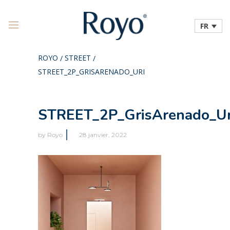
FR
ROYO
STREET
/
/
STREET_2P_GRISARENADO_URI
STREET_2P_GrisArenado_Ur
by
Royo
28 janvier, 2022