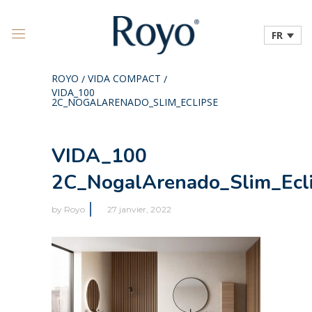
FR
ROYO
VIDA COMPACT
/
/
VIDA_100
2C_NOGALARENADO_SLIM_ECLIPSE
VIDA_100
2C_NogalArenado_Slim_Ecl
by
Royo
27 janvier, 2022