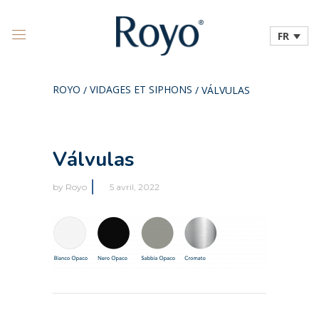
FR
ROYO
VIDAGES ET SIPHONS
/
/
VÁLVULAS
Válvulas
by
Royo
5 avril, 2022