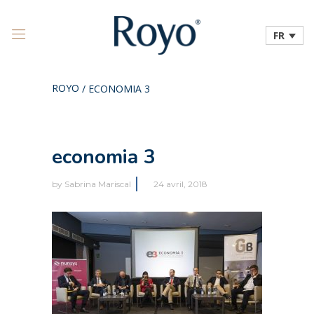
FR
ROYO
/
ECONOMIA 3
economia 3
by
Sabrina Mariscal
24 avril, 2018