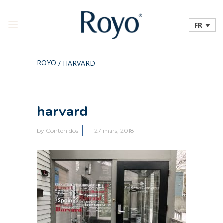
FR
ROYO
/
HARVARD
harvard
by
Contenidos
27 mars, 2018