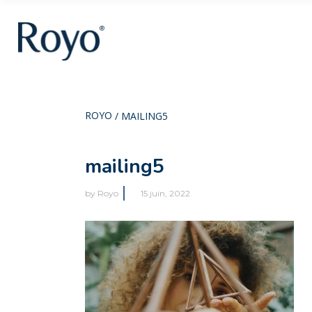
ROYO
/
MAILING5
mailing5
by
Royo
15 juin, 2022