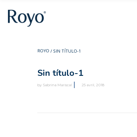
ROYO
/
SIN TÍTULO-1
Sin título-1
by
Sabrina Mariscal
25 avril, 2018