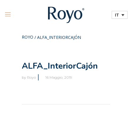
IT
ROYO
/
ALFA_INTERIORCAJÓN
ALFA_InteriorCajón
by
Royo
16 Maggio, 2019