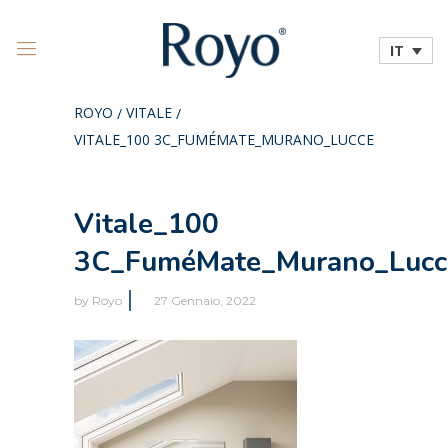
IT
ROYO
VITALE
/
/
VITALE_100 3C_FUMÉMATE_MURANO_LUCCE
Vitale_100
3C_FuméMate_Murano_Lucc
by
Royo
27 Gennaio, 2022