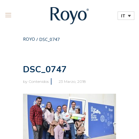
IT
ROYO
/
DSC_0747
DSC_0747
by
Contenidos
23 Marzo, 2018