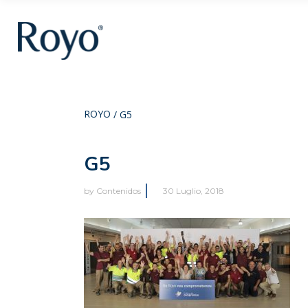
ROYO
/
G5
G5
by
Contenidos
30 Luglio, 2018