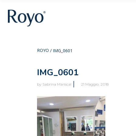
ROYO
/
IMG_0601
IMG_0601
by
Sabrina Mariscal
21 Maggio, 2018