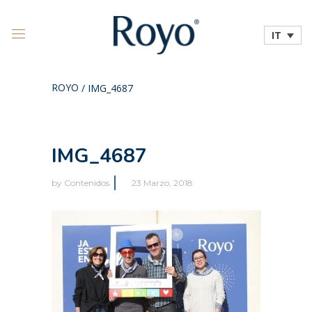
IT
ROYO
/
IMG_4687
IMG_4687
by
Contenidos
23 Marzo, 2018