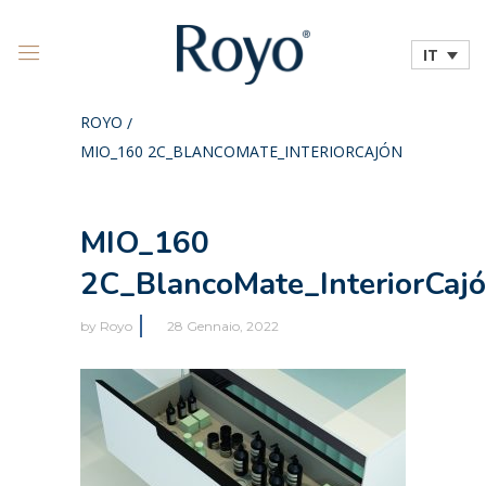
IT
ROYO
/
MIO_160 2C_BLANCOMATE_INTERIORCAJÓN
MIO_160
2C_BlancoMate_InteriorCaj
by
Royo
28 Gennaio, 2022