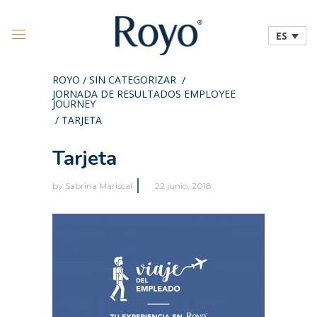
ES
ROYO
SIN CATEGORIZAR
/
/
JORNADA DE RESULTADOS EMPLOYEE
JOURNEY
/
TARJETA
Tarjeta
by
Sabrina Mariscal
22 junio, 2018