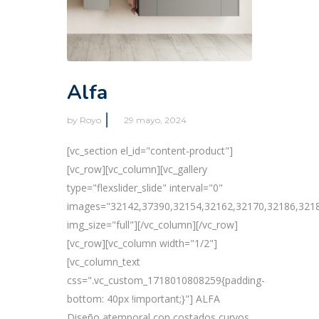
Alfa
by
Royo
29 mayo, 2024
[vc_section el_id="content-product"]
[vc_row][vc_column][vc_gallery
type="flexslider_slide" interval="0"
images="32142,37390,32154,32162,32170,32186,3218
img_size="full"][/vc_column][/vc_row]
[vc_row][vc_column width="1/2"]
[vc_column_text
css=".vc_custom_1718010808259{padding-
bottom: 40px !important;}"] ALFA
Diseño atemporal con costados curvos.