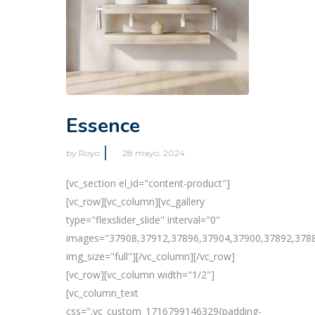
Essence
by
Royo
28 mayo, 2024
[vc_section el_id="content-product"]
[vc_row][vc_column][vc_gallery
type="flexslider_slide" interval="0"
images="37908,37912,37896,37904,37900,37892,378
img_size="full"][/vc_column][/vc_row]
[vc_row][vc_column width="1/2"]
[vc_column_text
css=".vc_custom_1716799146329{padding-