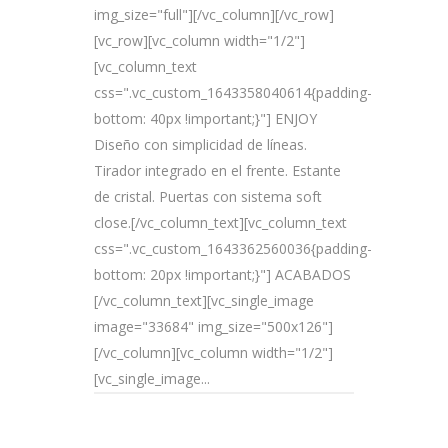
img_size="full"][/vc_column][/vc_row]
[vc_row][vc_column width="1/2"]
[vc_column_text
css=".vc_custom_1643358040614{padding-
bottom: 40px !important;}"] ENJOY
Diseño con simplicidad de líneas.
Tirador integrado en el frente. Estante
de cristal. Puertas con sistema soft
close.[/vc_column_text][vc_column_text
css=".vc_custom_1643362560036{padding-
bottom: 20px !important;}"] ACABADOS
[/vc_column_text][vc_single_image
image="33684" img_size="500x126"]
[/vc_column][vc_column width="1/2"]
[vc_single_image...