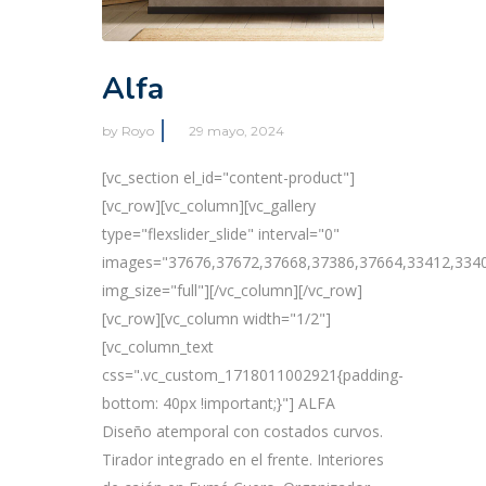
Alfa
by
Royo
29 mayo, 2024
[vc_section el_id="content-product"]
[vc_row][vc_column][vc_gallery
type="flexslider_slide" interval="0"
images="37676,37672,37668,37386,37664,33412,334
img_size="full"][/vc_column][/vc_row]
[vc_row][vc_column width="1/2"]
[vc_column_text
css=".vc_custom_1718011002921{padding-
bottom: 40px !important;}"] ALFA
Diseño atemporal con costados curvos.
Tirador integrado en el frente. Interiores