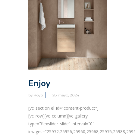
Enjoy
by
Royo
28 mayo, 2024
[vc_section el_id="content-product"]
[vc_row][vc_column][vc_gallery
type="flexslider_slide" interval="0"
images="25972,25956,25960,25968,25976,25988,259