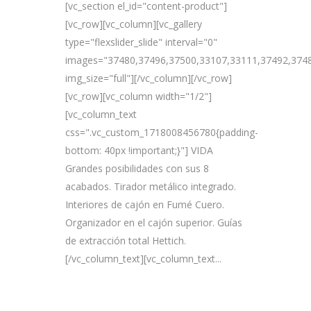
[vc_section el_id="content-product"]
[vc_row][vc_column][vc_gallery
type="flexslider_slide" interval="0"
images="37480,37496,37500,33107,33111,37492,3748
img_size="full"][/vc_column][/vc_row]
[vc_row][vc_column width="1/2"]
[vc_column_text
css=".vc_custom_1718008456780{padding-
bottom: 40px !important;}"] VIDA
Grandes posibilidades con sus 8
acabados. Tirador metálico integrado.
Interiores de cajón en Fumé Cuero.
Organizador en el cajón superior. Guías
de extracción total Hettich.
[/vc_column_text][vc_column_text...