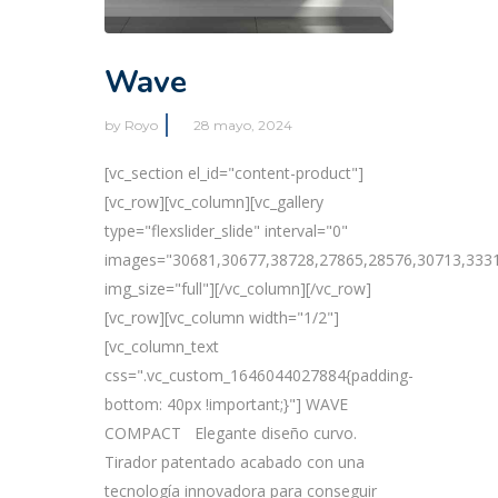
Wave
by
Royo
28 mayo, 2024
[vc_section el_id="content-product"]
[vc_row][vc_column][vc_gallery
type="flexslider_slide" interval="0"
images="30681,30677,38728,27865,28576,30713,333
img_size="full"][/vc_column][/vc_row]
[vc_row][vc_column width="1/2"]
[vc_column_text
css=".vc_custom_1646044027884{padding-
bottom: 40px !important;}"] WAVE
COMPACT Elegante diseño curvo.
Tirador patentado acabado con una
tecnología innovadora para conseguir