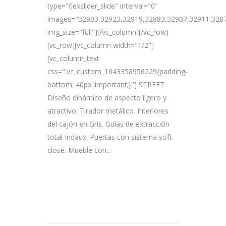
type="flexslider_slide" interval="0"
images="32903,32923,32919,32883,32907,32911,3287
img_size="full"][/vc_column][/vc_row]
[vc_row][vc_column width="1/2"]
[vc_column_text
css=".vc_custom_1643358956229{padding-
bottom: 40px !important;}"] STREET
Diseño dinámico de aspecto ligero y
atractivo. Tirador metálico. Interiores
del cajón en Gris. Guías de extracción
total Indaux. Puertas con sistema soft
close. Mueble con...