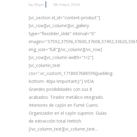
by
Royo
28 mayo, 2024
[vc_section el_id="content-product"]
[vc_row][vc_column][vc_gallery
type="flexslider_slide" interval="0"
images="37592,37596,37600,37608,37492,33620,336
img_size="full"][/vc_column][/vc_row]
[vc_row][vc_column width="1/2"]
[vc_column_text
css=".vc_custom_1718007688599{padding-
bottom: 40px !important;}"] VIDA
Grandes posibilidades con sus 8
acabados. Tirador metálico integrado.
Interiores de cajón en Fumé Cuero.
Organizador en el cajón superior. Guías
de extracción total Hettich.
[/vc_column_text][vc_column_text...