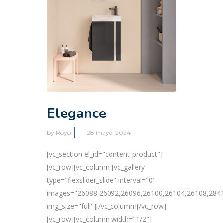
Elegance
by
Royo
28 mayo, 2024
[vc_section el_id="content-product"]
[vc_row][vc_column][vc_gallery
type="flexslider_slide" interval="0"
images="26088,26092,26096,26100,26104,26108,284
img_size="full"][/vc_column][/vc_row]
[vc_row][vc_column width="1/2"]