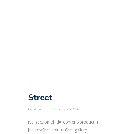
Street
by
Royo
28 mayo, 2024
[vc_section el_id="content-product"]
[vc_row][vc_column][vc_gallery