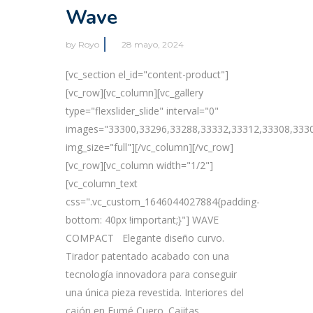
Wave
by
Royo
28 mayo, 2024
[vc_section el_id="content-product"]
[vc_row][vc_column][vc_gallery
type="flexslider_slide" interval="0"
images="33300,33296,33288,33332,33312,33308,3330
img_size="full"][/vc_column][/vc_row]
[vc_row][vc_column width="1/2"]
[vc_column_text
css=".vc_custom_1646044027884{padding-
bottom: 40px !important;}"] WAVE
COMPACT Elegante diseño curvo.
Tirador patentado acabado con una
tecnología innovadora para conseguir
una única pieza revestida. Interiores del
cajón en Fumé Cuero. Cajitas