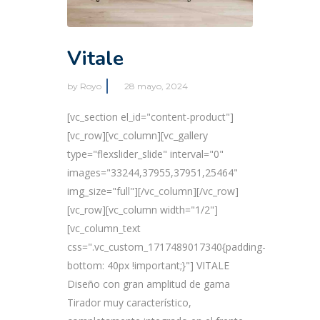
Vitale
by
Royo
28 mayo, 2024
[vc_section el_id="content-product"]
[vc_row][vc_column][vc_gallery
type="flexslider_slide" interval="0"
images="33244,37955,37951,25464"
img_size="full"][/vc_column][/vc_row]
[vc_row][vc_column width="1/2"]
[vc_column_text
css=".vc_custom_1717489017340{padding-
bottom: 40px !important;}"] VITALE
Diseño con gran amplitud de gama
Tirador muy característico,