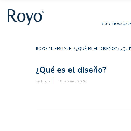
#SomosSoste
ROYO
LIFESTYLE
¿QUÉ ES EL DISEÑO?
/
/
/
¿QUÉ
¿Qué es el diseño?
by
Royo
18 febrero, 2020