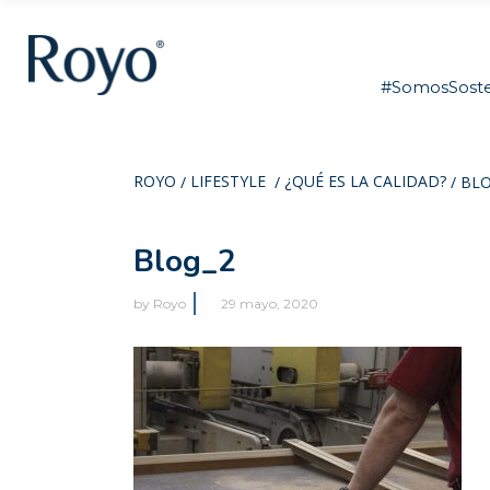
#SomosSoste
ROYO
LIFESTYLE
¿QUÉ ES LA CALIDAD?
/
/
/
BLO
Blog_2
by
Royo
29 mayo, 2020