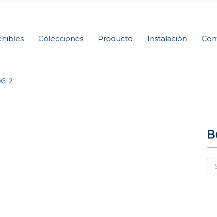
nibles
Colecciones
Producto
Instalación
Con
G_2
B