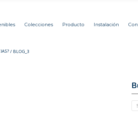
nibles
Colecciones
Producto
Instalación
Con
IAS?
/
BLOG_3
B