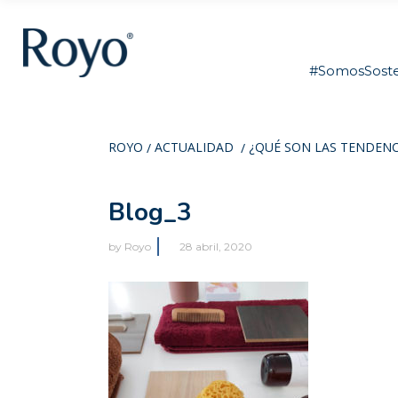
#SomosSoste
ROYO
ACTUALIDAD
¿QUÉ SON LAS TENDENC
/
/
Blog_3
by
Royo
28 abril, 2020