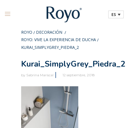
ES
ROYO
DECORACIÓN
/
/
ROYO: VIVE LA EXPERIENCIA DE DUCHA
/
KURAI_SIMPLYGREY_PIEDRA_2
Kurai_SimplyGrey_Piedra_2
by
Sabrina Mariscal
12 septiembre, 2018