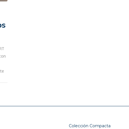
os
ERT
con
ste
Colección Compacta