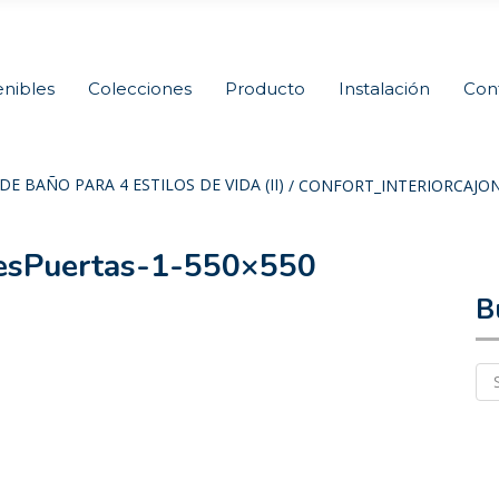
nibles
Colecciones
Producto
Instalación
Con
E BAÑO PARA 4 ESTILOS DE VIDA (II)
/
CONFORT_INTERIORCAJON
esPuertas-1-550×550
B