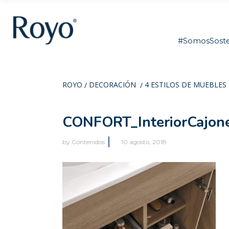
#SomosSoste
ROYO
DECORACIÓN
4 ESTILOS DE MUEBLES D
/
/
CONFORT_InteriorCajon
by
Contenidos
10 agosto, 2018