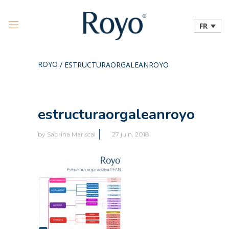
FR
ROYO
/
ESTRUCTURAORGALEANROYO
estructuraorgaleanroyo
by
Sabrina Mariscal
27 juin, 2018