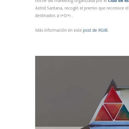
noche del marketing organizada por el
Club de M
Astrid Santana, recogió el premio que reconoce el
destinados a I+D+i .
Más información en este
post de RGIB
.