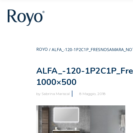
ROYO
/
ALFA_-120-1P2C1P_FRESNOSAMARA_NOT
ALFA_-120-1P2C1P_Fre
1000×500
by
Sabrina Mariscal
8 Maggio, 2018