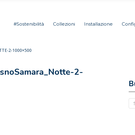
#Sostenibilità
Collezioni
Installazione
Confi
TE-2-1000×500
snoSamara_Notte-2-
B